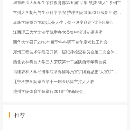
华东政法大学学生荣获教育部第五届“助学·筑梦·铸人” 系列主
常州大学制药与生命科学学院 护理学院组织2018级新生进企业认知
赤峰学院举办“励志点亮人生，创业改变命运”创业分享会
江西理工大学文法学院举办党员集中轮训专题讲座
西华大学召开2018年度学科科研平台年度考核工作会
郑州工程技术学院召开第一届纪律检查委员会第二次全体委员会（扩
西北农林科技大学三人荣获第十二届陕西青年科技奖
福建农林大学经济学院举办辅导员宣讲团新思想“大宣讲”辅导报告
辽宁科技学院举办第十一届金话筒主持人大赛
池州学院体育学院举行2018年迎新晚会
推荐