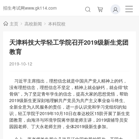
招生考试网www.gk114.com
主页
高校新闻
本科院校
天津科技大学轻工学院召开2019级新生党团
教育
2019-10-12
习近平主席指出，理想信念就是中国共产党人精神上的钙，
没有理想信念，理想信念不坚定，精神上就会缺钙，就会得“软
骨病”，为了坚定青年学生的信念，提高大家的思想觉悟，帮助
2019级新生更深刻地理解共产党员为共产主义事业奋斗终生、
全新全意为人民服务的责任，进一步认识党和学习党组织的知
识，轻工学院于2019年10月10日在泰达校区15阶开展了新生党
团教育，由海洋与环境学院蒋华朋老师主讲，2019级辅导员安
园园老师、丁大永老师主持，全体2019级新生参加。