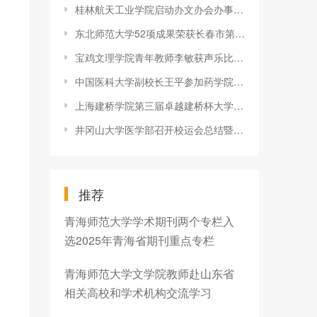
桂林航天工业学院启动办文办会办事专题系列培训工作
东北师范大学52项成果荣获长春市第八届社会科学优秀成果奖
宝鸡文理学院青年教师李敏获声乐比赛一等奖
中国医科大学副校长王平参加药学院2018年度兴齐眼药药学奖励基金
上海建桥学院第三届卓越建桥杯大学生演讲大赛闭幕
井冈山大学医学部召开校运会总结暨表彰大会
推荐
青海师范大学学术期刊两个专栏入
选2025年青海省期刊重点专栏
青海师范大学文学院教师赴山东省
相关高校和学术机构交流学习