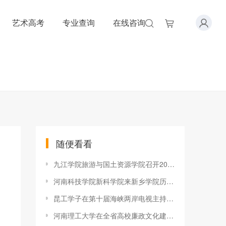
艺术高考
专业查询
在线咨询
随便看看
九江学院旅游与国土资源学院召开2019年度国家级科研项目申报动员
河南科技学院新科学院来新乡学院历史与社会发展学院考察调研
昆工学子在第十届海峡两岸电视主持新人大赛中崭露头角
河南理工大学在全省高校廉政文化建设征文和廉洁教育优秀案例征集