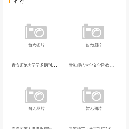
推荐
青
海师范大学学术期刊两个专栏入选2025年青海省期刊重点专栏
青
海师范大学文学院教师赴山东省相关高校和学术机构交流学习
青
海师范大学学报编辑部赴大通县城关镇上毛佰胜村开展帮扶慰问活动
青
海师范大学高科院2名专家当选中国科学院院士