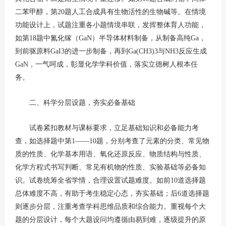
二苯甲醇，第20题人工合成具有生物活性的生物碱等。在情境
功能设计上，试题注重各小题情境串联，发挥整体育人功能，
如第18题中氮化镓（GaN）半导体材料制备，从制备高纯Ga，
到前驱原料GaI3的进一步制备，再到Ga(CH3)3与NH3反应生成
GaN，一气呵成，彰显化学学科价值，落实立德树人根本任
务。
二、科学分层设题，夯实必备基础
试卷紧扣教材与课标要求，立足基础知识和必备能力考
查，如选择题中第1——10题，分别考查了元素的分类、常见物
质的性质、化学基本用语、氧化还原反应、物质结构与性质、
化学方程式书写判断、常见有机物的性质、实验基础等必备知
识。试卷统筹全省学情，合理设置试题难度。如前10道选择题
总体难度不高，有助于考生稳定心态，夯实基础；后6道选择题
则逐步分层，注重考查学科思维品质和综合能力。重视每个大
题的分层设计，每个大题设问均遵循由易到难，逐级提升的原