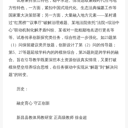
试卷秉持浙江特色，稳中求进。情境选取兼顾时代性与地
方性特色，一方面，紧扣中国式现代化、生态法典编纂工作等
国家重大决策部署；另一方面，大量融入地方元素——某村通
过“红黑榜”“议事厅”破解治理难题、某地法院依托“法院+综治中
心”联动机制化解矛盾纠纷、某省对一批粗鄙地名进行更名等
等。试卷传承创新探究类任务，综合性进一步强化。如23题第
（1）问保留建议类开放题，创新设计了第（2）问的传导题；
第5、27等题延续学科内的跨模块综合，第26题则是跨学科的融
合。旨在引导教学既要深挖本土资源创设真实情境，又要打破
模块壁垒培养综合思维，在任务驱动中实现从“解题”到“解决问
题”的转变。
历史：
融史育心 守正创新
新昌县教体局教研室 正高级教师 徐金超