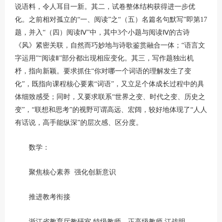
说语料，令人耳目一新。其二，试卷整体结构获得进一步优
化。之前相对孤立的“一、阅读”之“（五）名篇名句默写”即第17
题，并入“（四）阅读Ⅳ”中，其中3个小题与阅读Ⅳ的古诗
《风》紧密关联，自然而巧妙地与诗歌鉴赏融合一体；“语言文
字运用”“阅读Ⅱ”部分都出现相应变化。其三，写作题独出机
杼，指向新颖。要求抓住“你对哪一个词语的理解发生了变
化”，既指向课程核心要素“词语”，又立足个体成长过程中的具
体细致感受；同时，又要求联系“世界之变、时代之变、历史之
变”，“联想和思考”的视野可谓高远、宏阔，较好地体现了“人人
有话说，高手能纵深”的层次感、区分度。
数学：
聚焦核心素养 强化创新意识
推进教考衔接
浙江省教育厅教研室 特级教师、正高级教师 江战明