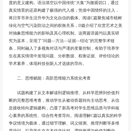
度的意义建构。语法填空以中国传统“大集”为微观切口，通过
真实情景的还原构建了极强的代入感；凭借中国情怀的注入，
将日常市井生活升华为文化自信的载体。阅读C篇聚焦城市植树
绿化与空气污染防治之间的权衡关系，D篇介绍了欣赏艺术之美
对抽象思维能力的影响及其心理机制。这两篇语篇均以真实研
究为蓝本，呈现了“问题—方法—证据—结论”的完整学术链
条，同时融入了多视角对话与严谨的变量控制，有助于培养学
生在真实情境中发现问题、分析数据、权衡证据、评价结论的
学术素养，体现科技创新人才选拔的导向。
二、思维赋能：高阶思维能力系统化考查
试题构建了从文本解读到逻辑推理、从科学思辨到价值判
断的完整思维考查，推动学生从被动答题转向主动思考、从信
息接收转向逻辑建构，凸显了新高考对学生思维品质与学科核
心素养的系统性、综合性考查导向。阅读理解C篇以真实的科学
争议情境为载体，通过细节理解、词义猜测、推理判断等多维
度设问，引导学生在文本信息比对、逻辑推理与价值判断中，