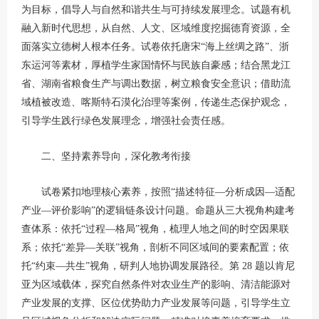
为目标，倡导人与自然和谐共生与可持续发展理念。试题有机
融入新时代思想，从自然、人文、区域维度挖掘德育资源，全
面落实立德树人根本任务。试卷依托唐宋“海上丝绸之路”、浙
东运河等素材，厚植学生家国情怀与民族自豪感；结合黑龙江
省、湖南省粮食生产与调出数据，树立粮食安全意识；借助流
域植被改造、喀斯特石漠化治理等案例，传递生态保护观念，
引导学生践行绿色发展理念，增强社会责任感。
二、坚持素养导向，深化教考衔接
试卷紧扣地理核心素养，按照“描述特征—分析成因—适配
产业—评价影响”的逻辑链条设计问题。命题从三大视角构建考
查体系：依托“过程—格局”视角，梳理人地之间的时空因果联
系；依托“差异—关联”视角，剖析不同区域间的要素配置；依
托“约束—共生”视角，研判人地协调发展路径。第 28 题以肯尼
亚为区域载体，探究自然条件对农业生产的影响、清洁能源对
产业发展的支撑、区位优势助力产业发展等问题，引导学生立