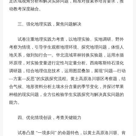
足区域视角分析和解决实际问题，精准对接素养培育要求，推
动教考深度融合。
三、强化地理实践，聚焦问题解决
试卷注重地理实践力考查，以地理实验、实地调研、野外
考察为情境，引导学生观察地理环境、探究地理问题，体悟人
地关系，做到知行合一。华北流域草林转换实验题，运用水循
环原理，对实验变量进行定性与定量分析。西南喀斯特石漠化
调研题，结合地理信息技术，运用图层叠加，展现“问题—行动
—方案—反思”的实践探究流程。黄土高原洛川塬区考察题，结
合气候、地形资料分析土壤水分含量的季节变化，并探讨苹果
种植的现实问题，全方位检验学生实践探究与解决真实问题的
能力。
四、优化情境创设，考查关键能力
试卷凸显 “一境多问” 的命题特色，以黄土高原洛川塬、肯