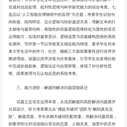
完成对信息处理、批判性思维与科学探究能力的综合考查。七
选五以“人工智能在博物馆中的应用”为主题，考查学生识别句
间衔接、段间呼应、总分逻辑与转折递进关系，理解文本的行
文脉络与篇章结构，将隐性的语篇逻辑思维转化为显性的语言
运用能力，实现对篇章意识、逻辑连贯与语篇建构思维的系统
化测评。写作第一节以学校英文报征稿为情境，要求学生对未
来大学生活中的学习、社交、睡眠三方面按重要性进行排序并
阐述理由。该题以排序决策为任务载体，引导学生在多维比较
中完成价值权衡、逻辑论证与自我审视，体现了对分析性思
维、因果推理与元认知反思的系统考查。
三、能力进阶：解题到解决问题层级跃迁
试题立足语言运用本质，从浅层解题到高阶解决问题展开
分层设计。听力考查重点从“捕捉关键词”进阶为“解码真实交
际”。解题层面，学生依赖关键词匹配答案；而解决问题层面，
则要求听出对话或独白背后的态度、人物关系、场景中的言外