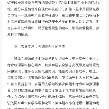
灯光晚会营造快乐气氛的彩灯带；第9题中建筑工地上的打桩过
程。部分试题情境来自现代科技前沿，如第17题中用强激光轰
击电容——线圈靶产生脉冲强磁场；第18题中在安培力驱动下
对高压直流输电线路进行自动安全检测的机器人动力装置。学
生在丰富的情境中，经历物理模型的建构，增强热爱物理、热
爱科学的情感。
三、素养立意，强调综合性的考查
试题在问题解决中强调学科知识融合，突出综合性要求，
考查物理学科核心素养。如第10题以全液态兆瓦级充电装置为
问题情境，在综合运用电路知识、能量知识计算功率、电压、
流量等问题中考查物质观和能量观；第12题光射入方解石晶体
中发生双折射时，在运用光学知识解决问题中考查科学推理素
养；第13题加速后的电子轰击冷氢原子气体使其发生能级跃
迁，在综合运用带电粒子在电场中偏转、氢原子能级跃迁等知
识的同时考查科学推理和论证；第16题在综合运用牛顿运动定