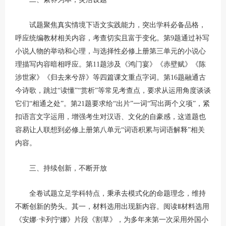
试题聚焦真实情境下语文实践能力，突出学科必备品格，
呼应统编教材相关内容，考查切实且富于变化。第9题通过补写
小说人物的举动和心理，与选择性必修上册第三单元的小说心
理描写内容暗相呼应。第11题涉及《鸿门宴》《赤壁赋》《陈
涉世家》《归去来兮辞》等四篇课文重点字词。第16题融通古
今诗歌，跳过“读懂”“赏析”等常见考查点，要求从运用角度谈谈
它们“相通之处”。第21题要求给“出片”一词“写出两个义项”，紧
扣语言文字运用，增强考生对汉语、文化的自豪感，这道题也
容易让人联想到必修上册第八单元“词语积累与词语解释”相关
内容。
三、持续创新，不断开放
全卷试题立足学科特点，秉承去模式化的命题理念，维持
不断创新的势头。其一，材料选用出现新内容。阅读Ⅱ材料选用
《安娜·卡列宁娜》片段《割草》，为多年来第一次采用外国小