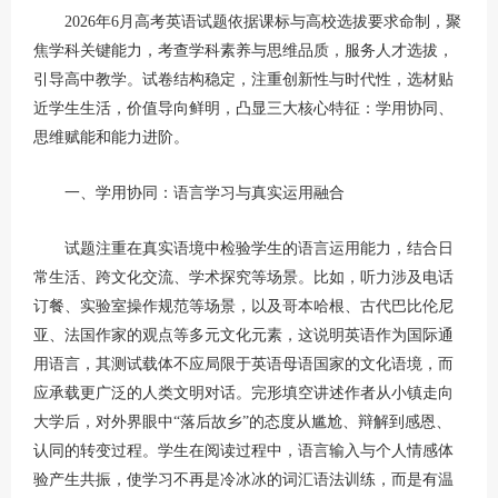
2026年6月高考英语试题依据课标与高校选拔要求命制，聚
焦学科关键能力，考查学科素养与思维品质，服务人才选拔，
引导高中教学。试卷结构稳定，注重创新性与时代性，选材贴
近学生生活，价值导向鲜明，凸显三大核心特征：学用协同、
思维赋能和能力进阶。
一、学用协同：语言学习与真实运用融合
试题注重在真实语境中检验学生的语言运用能力，结合日
常生活、跨文化交流、学术探究等场景。比如，听力涉及电话
订餐、实验室操作规范等场景，以及哥本哈根、古代巴比伦尼
亚、法国作家的观点等多元文化元素，这说明英语作为国际通
用语言，其测试载体不应局限于英语母语国家的文化语境，而
应承载更广泛的人类文明对话。完形填空讲述作者从小镇走向
大学后，对外界眼中“落后故乡”的态度从尴尬、辩解到感恩、
认同的转变过程。学生在阅读过程中，语言输入与个人情感体
验产生共振，使学习不再是冷冰冰的词汇语法训练，而是有温