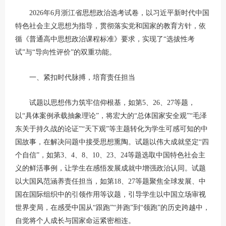
2026年6月浙江省思想政治选考试卷，以习近平新时代中国
特色社会主义思想为指导，贯彻落实党和国家的教育方针，依
循《普通高中思想政治课程标准》要求，实现了“选拔性考
试”与“导向性评价”的双重功能。
一、紧扣时代脉搏，培育责任担当
试题以思想伟力筑牢信仰根基，如第5、26、27等题，
以“具体案例承载抽象理论”，将宏大的“总体国家安全观”“毛泽
东关于持久战的论证”“天下观”等主题转化为学生可感可知的中
国故事，在解决问题中接受思想熏陶。试题以伟大成就坚定“四
个自信”，如第3、4、8、10、23、24等题选取中国特色社会主
义的鲜活事例，让学生在感悟发展成就中增强政治认同。试题
以大国风范涵养责任担当，如第18、27等题聚焦全球发展、中
国在国际组织中的引领作用等议题，引导学生以中国立场审视
世界变局，在感受中国从“跟跑”“并跑”到“领跑”的历史跨越中，
自觉将个人成长与国家命运紧密相连。