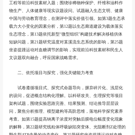
工程等前沿科技素材入题；围绕珍稀物种保护、纤维和油料作
物生产、人体健康等现实议题设问。试题融入生态文明、健康
中国与劳动教育理念，在测评中落实价值引领。如第3题生态承
载力大小变化的因素分析，第12题以生态廊道建设为载体落实
生态理念，第13题依托新型“微型组织”构建技术解决移植供体
短缺问题，第21题研究温度对某溪流生态系统的影响，第25题
坐姿提踵运动对血糖调节的影响，实现前沿科技素材和民生人
文议题双向融合，呼应国家战略需求。
二、依托项目与探究，强化关键能力考查
试卷遵循项目式、探究式命题导向，摒弃碎片化、浅层化
的设问，促进概念结构化理解。以科研攻关、生理探究等项目
架构试题，围绕实验思路完善、结果预测、结论推导层层设
问，聚焦分析推理、模型建构等高阶思维，落地科学探究素养
考查。如第15题提高钠离子浓度对突触后膜电位幅度变化现象
的解释，第22题研究线粒体呼吸缺陷突变体、光阻断剂Z处理的
野生型ATP含量的动态变化，第25题研究坐姿提踵运动对血糖