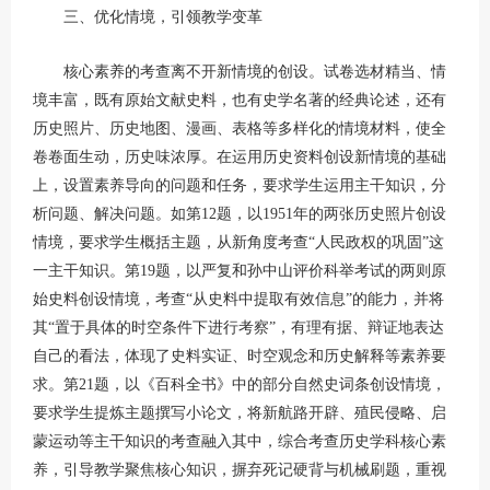
三、优化情境，引领教学变革
核心素养的考查离不开新情境的创设。试卷选材精当、情
境丰富，既有原始文献史料，也有史学名著的经典论述，还有
历史照片、历史地图、漫画、表格等多样化的情境材料，使全
卷卷面生动，历史味浓厚。在运用历史资料创设新情境的基础
上，设置素养导向的问题和任务，要求学生运用主干知识，分
析问题、解决问题。如第12题，以1951年的两张历史照片创设
情境，要求学生概括主题，从新角度考查“人民政权的巩固”这
一主干知识。第19题，以严复和孙中山评价科举考试的两则原
始史料创设情境，考查“从史料中提取有效信息”的能力，并将
其“置于具体的时空条件下进行考察”，有理有据、辩证地表达
自己的看法，体现了史料实证、时空观念和历史解释等素养要
求。第21题，以《百科全书》中的部分自然史词条创设情境，
要求学生提炼主题撰写小论文，将新航路开辟、殖民侵略、启
蒙运动等主干知识的考查融入其中，综合考查历史学科核心素
养，引导教学聚焦核心知识，摒弃死记硬背与机械刷题，重视