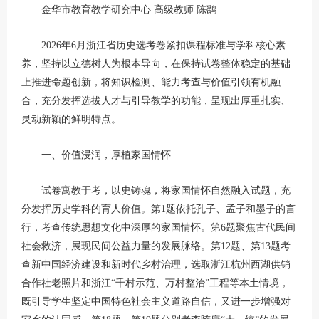
金华市教育教学研究中心 高级教师 陈鹞
2026年6月浙江省历史选考卷紧扣课程标准与学科核心素
养，坚持以立德树人为根本导向，在保持试卷整体稳定的基础
上推进命题创新，将知识检测、能力考查与价值引领有机融
合，充分发挥选拔人才与引导教学的功能，呈现出厚重扎实、
灵动新颖的鲜明特点。
一、价值浸润，厚植家国情怀
试卷寓教于考，以史铸魂，将家国情怀自然融入试题，充
分发挥历史学科的育人价值。第1题依托孔子、孟子和墨子的言
行，考查传统思想文化中深厚的家国情怀。第6题聚焦古代民间
社会救济，展现民间公益力量的发展脉络。第12题、第13题考
查新中国经济建设和新时代乡村治理，选取浙江杭州西湖供销
合作社老照片和浙江“千村示范、万村整治”工程等本土情境，
既引导学生坚定中国特色社会主义道路自信，又进一步增强对