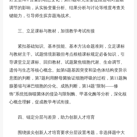
调节的影响，从实验变量分析、结果分析与讨论等维度考查关
键能力，引导师生摈弃题海战术。
三、立足课标与教材，加强教学考试衔接
紧扣基础知识、基本技能、基本方法命题准则，立足课标
与教材主干。试题情境新颖但考点根植课标规定必备知识，引
导课堂立足课标、回归教材。试题聚焦细胞代谢、生命调节、
遗传与生态等核心概念。如第6题基因突变和染色体结构变异示
意图的判断，第7题利用酵母菌验证细胞呼吸的过程，第11题胸
腺萎缩与淋巴细胞的分化、成熟判断，第14题“限制——修
饰”系统抵御噬菌体的侵染与限制酶、甲基化酶等分析，深化核
心概念理解，促成教学考试衔接。
四、锚定分层与差异，助力创新人才培育
围绕拔尖创新人才培育要求分层设置考题，非选择题中大