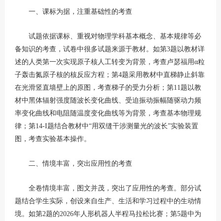
一、课标为据，注重基础性的考查
试题依据课标、重视对物理学科基本概念、基本规律等必
备知识的考查，试卷中很多试题来源于教材。如第3题以教材详
述的人类第一次实现原子核人工转变为背景，考查卢瑟福用α粒
子轰击氮原子核的核反应方程；第4题采用教材中直梯静止斜靠
在光滑竖直墙壁上的原图，考查梯子的受力分析；第11题以教
材中黑体辐射强度随波长变化曲线、受迫振动振幅随驱动力频
率变化曲线和电阻随温度变化曲线等为背景，考查基本物理规
律；第14-I题结合教材中“用双缝干涉测量光的波长”实验装置
图，考查实验基本操作。
二、情境丰富，突出应用性的考查
全卷情境丰富，图文并茂，突出了应用性的考查。部分试
题结合学生实际，创设来自生产、生活和学习过程中的生动情
境。如第2题的2026年人形机器人半程马拉松比赛；第5题中为