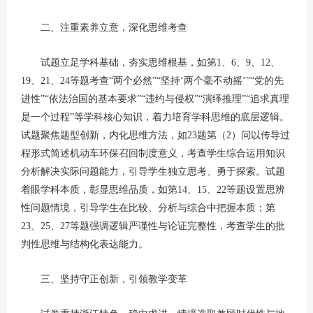
二、注重素养立意，深化思维考查
试题立足学科基础，夯实思维根基，如第1、6、9、12、
19、21、24等题考查“两个必然”“坚持‘两个毫不动摇’”“党的先
进性”“依法治国的基本要求”“违约与侵权”“演绎推理”“追求真理
是一个过程”等学科核心知识，着力培育学科思维的底层逻辑。
试题聚焦题型创新，内化思维方法，如23题第（2）问以传导过
程形式简述机动车环保召回制度意义，考查学生综合运用知识
分析解决实际问题能力，引导学生独立思考、勇于探索。试题
着眼学科本质，彰显思维品质，如第14、15、22等题设置思辨
性问题情境，引导学生在比较、分析与综合中把握本质；第
23、25、27等题强调逻辑严谨性与论证完整性，考查学生的批
判性思维与结构化表达能力。
三、坚持守正创新，引领教学变革