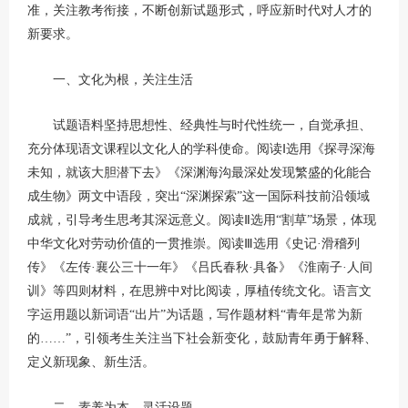
准，关注教考衔接，不断创新试题形式，呼应新时代对人才的
新要求。
一、文化为根，关注生活
试题语料坚持思想性、经典性与时代性统一，自觉承担、
充分体现语文课程以文化人的学科使命。阅读Ⅰ选用《探寻深海
未知，就该大胆潜下去》《深渊海沟最深处发现繁盛的化能合
成生物》两文中语段，突出“深渊探索”这一国际科技前沿领域
成就，引导考生思考其深远意义。阅读Ⅱ选用“割草”场景，体现
中华文化对劳动价值的一贯推崇。阅读Ⅲ选用《史记·滑稽列
传》《左传·襄公三十一年》《吕氏春秋·具备》《淮南子·人间
训》等四则材料，在思辨中对比阅读，厚植传统文化。语言文
字运用题以新词语“出片”为话题，写作题材料“青年是常为新
的……”，引领考生关注当下社会新变化，鼓励青年勇于解释、
定义新现象、新生活。
二、素养为本，灵活设题