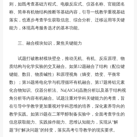
则，如既考查基础方程式、电极反应式、仪器名称、官能团名
称、简单有机物结构推断等基础内容，引导一线教学重视基础
落实，也逐步考查学生获取信息、综合分析、迁移运用等关键
能力，体现高考服务选才的基本功能。
三、融合模块知识，聚焦关键能力
试题打破教材模块壁垒，推动无机、有机、反应原理、物
质结构与化学实验的交叉融合。如第12题融合了结构（配位键
键能、数目、物质碱性）和原理视角（熵变、焓变、平衡常
数）；第16题将电化学与机理循环有机融合。第17题将铝元素
化合物知识、仪器分析法、Na[AlCl4]晶胞分析以及基于结构视
角分析等内容有机融合。试题注重对学科关键能力的考查，旨
在引导中学教学更加重视对学科思维的培养，深化素养导向的
教学实践。如第19题在二苯甲醇制备实验中，全面考查学生的
信息获取能力、实践操作能力、思维认知能力，实现从“解
题”到“解决问题”的转变，落实高考引导教学的现实要求。