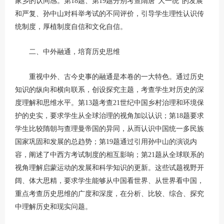
家乡的认同感。第18题、第19题分别考查隋唐“大一统”的发展
和严复、孙中山对科举考试的不同评价，引导学生理性认识传
统制度，厚植制度自信和文化自信。
二、中外融通，培育历史思维
重视中外、古今史事的融通是本卷的一大特色。通过历史
知识的纵向和横向联系，创设探究主题，考查学生对历史的深
度理解和思维水平。第13题考查21世纪中国乡村治理和环境保
护的史实，要求学生从全球治理的视角加以认识；第18题要求
学生比较隋朝与查理曼帝国的异同，从而认识中国统一多民族
国家巩固和发展的总趋势；第19题通过引用孙中山的演说内
容，阐述了中西方考试制度的相互影响；第21题从全球联系的
视角理解启蒙运动的发展和科学知识的更新。这些试题视野开
阔、体大思精，要求学生能够从中国看世界、从世界看中国，
重点考查历史思维的广度和深度，在分析、比较、综合、探究
中理解历史和现实问题。