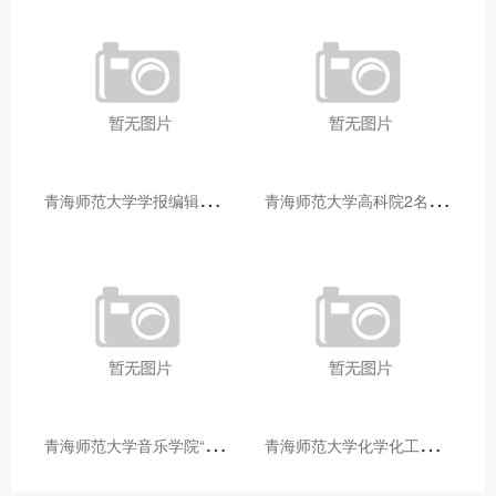
青
海师范大学学报编辑部赴大通县城关镇上毛佰胜村开展帮扶慰问活动
青
海师范大学高科院2名专家当选中国科学院院士
青
海师范大学音乐学院“青舞华章”本科舞蹈专业中期汇报圆满落幕
青
海师范大学化学化工学院开展铸牢中华民族共同体意识大讲堂活动