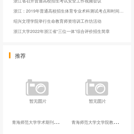
浙江省召开普通高校招生考试安全工作视频会议
浙江：2019年普通高校招生体育专业术科测试考点和时间安排
绍兴文理学院举行生命教育师资培训工作坊活动
浙江大学2022年浙江省“三位一体”综合评价招生简章
推荐
青
海师范大学学术期刊两个专栏入选2025年青海省期刊重点专栏
青
海师范大学文学院教师赴山东省相关高校和学术机构交流学习