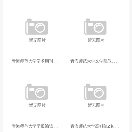
青
海师范大学学术期刊两个专栏入选2025年青海省期刊重点专栏
青
海师范大学文学院教师赴山东省相关高校和学术机构交流学习
青
海师范大学学报编辑部赴大通县城关镇上毛佰胜村开展帮扶慰问活动
青
海师范大学高科院2名专家当选中国科学院院士