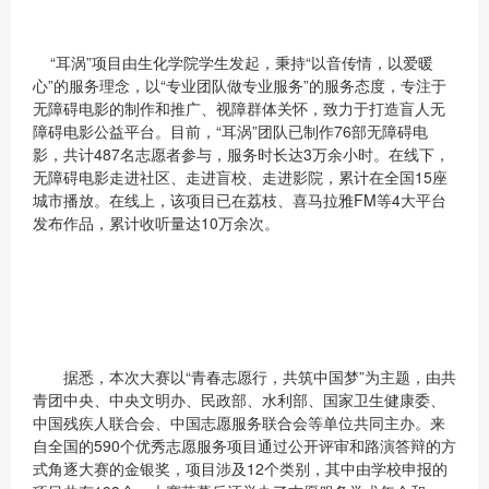
“耳涡”项目由生化学院学生发起，秉持“以音传情，以爱暖
心”的服务理念，以“专业团队做专业服务”的服务态度，专注于
无障碍电影的制作和推广、视障群体关怀，致力于打造盲人无
障碍电影公益平台。目前，“耳涡”团队已制作76部无障碍电
影，共计487名志愿者参与，服务时长达3万余小时。在线下，
无障碍电影走进社区、走进盲校、走进影院，累计在全国15座
城市播放。在线上，该项目已在荔枝、喜马拉雅FM等4大平台
发布作品，累计收听量达10万余次。
据悉，本次大赛以“青春志愿行，共筑中国梦”为主题，由共
青团中央、中央文明办、民政部、水利部、国家卫生健康委、
中国残疾人联合会、中国志愿服务联合会等单位共同主办。来
自全国的590个优秀志愿服务项目通过公开评审和路演答辩的方
式角逐大赛的金银奖，项目涉及12个类别，其中由学校申报的