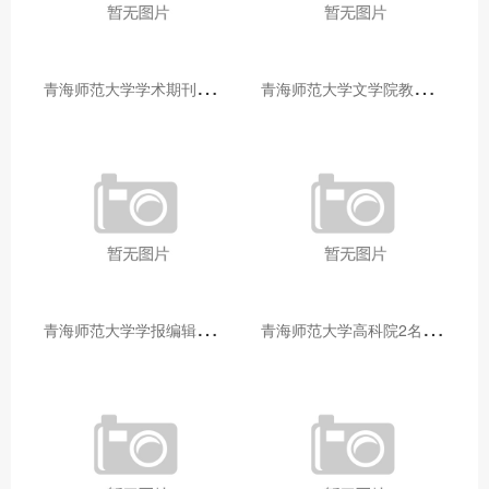
青
海师范大学学术期刊两个专栏入选2025年青海省期刊重点专栏
青
海师范大学文学院教师赴山东省相关高校和学术机构交流学习
青
海师范大学学报编辑部赴大通县城关镇上毛佰胜村开展帮扶慰问活动
青
海师范大学高科院2名专家当选中国科学院院士