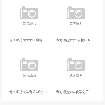
青
海师范大学学报编辑部赴大通县城关镇上毛佰胜村开展帮扶慰问活动
青
海师范大学高科院2名专家当选中国科学院院士
青
海师范大学音乐学院“青舞华章”本科舞蹈专业中期汇报圆满落幕
青
海师范大学化学化工学院开展铸牢中华民族共同体意识大讲堂活动