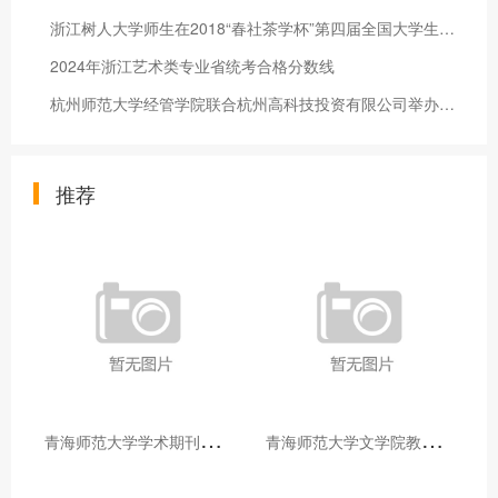
浙江树人大学师生在2018“春社茶学杯”第四届全国大学生茶艺技能
2024年浙江艺术类专业省统考合格分数线
杭州师范大学经管学院联合杭州高科技投资有限公司举办科技金融产
推荐
青
海师范大学学术期刊两个专栏入选2025年青海省期刊重点专栏
青
海师范大学文学院教师赴山东省相关高校和学术机构交流学习