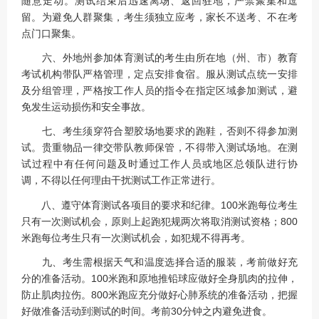
随意走动。测试结束后迅速离场、返回驻地，严禁聚集和逗
留。为避免人群聚集，考生须独立应考，家长不送考、不在考
点门口聚集。
六、外地州参加体育测试的考生由所在地（州、市）教育
考试机构带队严格管理，定点安排食宿。服从测试点统一安排
及分组管理，严格按工作人员的指令在指定区域参加测试，避
免发生运动损伤和安全事故。
七、考生须穿符合塑胶场地要求的跑鞋，否则不得参加测
试。贵重物品一律交带队教师保管，不得带入测试场地。在测
试过程中有任何问题及时通过工作人员或地区总领队进行协
调，不得以任何理由干扰测试工作正常进行。
八、遵守体育测试各项目的要求和纪律。100米跑每位考生
只有一次测试机会，原则上起跑犯规两次将取消测试资格；800
米跑每位考生只有一次测试机会，如犯规不得再考。
九、考生需根据天气和温度选择合适的服装，考前做好充
分的准备活动。100米跑和原地推铅球应做好全身肌肉的拉伸，
防止肌肉拉伤。800米跑应充分做好心肺系统的准备活动，把握
好做准备活动到测试的时间。考前30分钟之内避免进食。