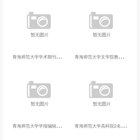
青
海师范大学学术期刊两个专栏入选2025年青海省期刊重点专栏
青
海师范大学文学院教师赴山东省相关高校和学术机构交流学习
青
海师范大学学报编辑部赴大通县城关镇上毛佰胜村开展帮扶慰问活动
青
海师范大学高科院2名专家当选中国科学院院士