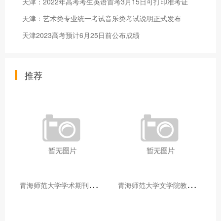
天津：2022年高考考生英语首考3月15日可打印准考证
天津：艺术类专业统一考试音乐类考试说明正式发布
天津2023高考预计6月25日前公布成绩
推荐
青
海师范大学学术期刊两个专栏入选2025年青海省期刊重点专栏
青
海师范大学文学院教师赴山东省相关高校和学术机构交流学习