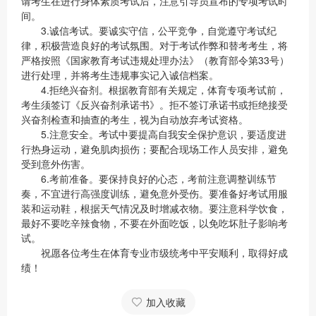
请考生在进行身体素质考试后，注意引导员宣布的专项考试时
间。
3.诚信考试。要诚实守信，公平竞争，自觉遵守考试纪
律，积极营造良好的考试氛围。对于考试作弊和替考考生，将
严格按照《国家教育考试违规处理办法》（教育部令第33号）
进行处理，并将考生违规事实记入诚信档案。
4.拒绝兴奋剂。根据教育部有关规定，体育专项考试前，
考生须签订《反兴奋剂承诺书》。拒不签订承诺书或拒绝接受
兴奋剂检查和抽查的考生，视为自动放弃考试资格。
5.注意安全。考试中要提高自我安全保护意识，要适度进
行热身运动，避免肌肉损伤；要配合现场工作人员安排，避免
受到意外伤害。
6.考前准备。要保持良好的心态，考前注意调整训练节
奏，不宜进行高强度训练，避免意外受伤。要准备好考试用服
装和运动鞋，根据天气情况及时增减衣物。要注意科学饮食，
最好不要吃辛辣食物，不要在外面吃饭，以免吃坏肚子影响考
试。
祝愿各位考生在体育专业市级统考中平安顺利，取得好成
绩！
加入收藏