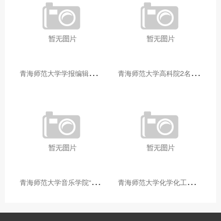
青
海师范大学学报编辑部赴大通县城关镇上毛佰胜村开展帮扶慰问活动
青
海师范大学高科院2名专家当选中国科学院院士
青
海师范大学音乐学院“青舞华章”本科舞蹈专业中期汇报圆满落幕
青
海师范大学化学化工学院开展铸牢中华民族共同体意识大讲堂活动