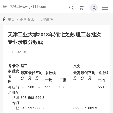
招生考试网www.gk114.com
主页
高考资讯
天津高考
天津工业大学2018年河北文史/理工各批次
专业录取分数线
2019-02-15
省
录取
理工
文史
市
批次
最高
最低
平均
省控线
最高
最低
平均
省控线
名
分
分
分
分
分
分
一批
二批
一批
称
河
提前
590
568
576.5
511
358
559
北
批A
贫困
603
598
599.8
专项
一批
618
597
600.7
622
601
609.3