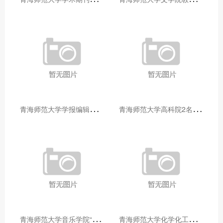
青
海师范大学学报编辑部赴大通县城关镇上毛佰胜村开展帮扶慰问活动
青
海师范大学高科院2名专家当选中国科学院院士
青
海师范大学音乐学院“青舞华章”本科舞蹈专业中期汇报圆满落幕
青
海师范大学化学化工学院开展铸牢中华民族共同体意识大讲堂活动