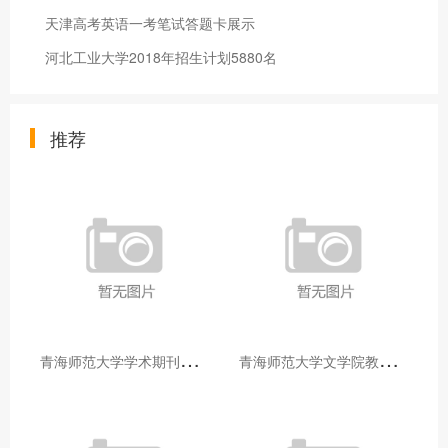
天津高考英语一考笔试答题卡展示
河北工业大学2018年招生计划5880名
推荐
青
海师范大学学术期刊两个专栏入选2025年青海省期刊重点专栏
青
海师范大学文学院教师赴山东省相关高校和学术机构交流学习