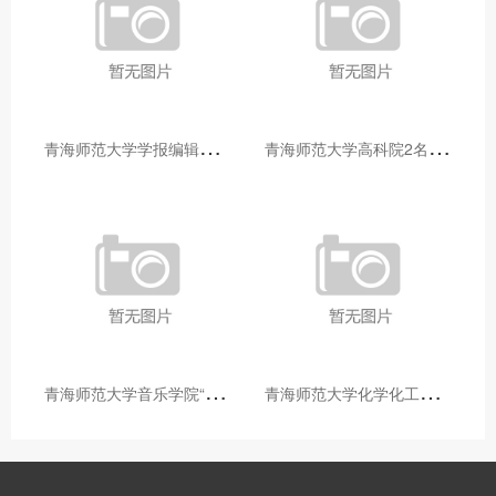
青
海师范大学学报编辑部赴大通县城关镇上毛佰胜村开展帮扶慰问活动
青
海师范大学高科院2名专家当选中国科学院院士
青
海师范大学音乐学院“青舞华章”本科舞蹈专业中期汇报圆满落幕
青
海师范大学化学化工学院开展铸牢中华民族共同体意识大讲堂活动