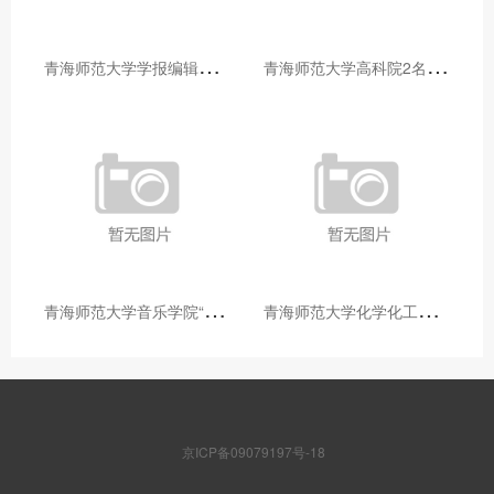
青
海师范大学学报编辑部赴大通县城关镇上毛佰胜村开展帮扶慰问活动
青
海师范大学高科院2名专家当选中国科学院院士
青
海师范大学音乐学院“青舞华章”本科舞蹈专业中期汇报圆满落幕
青
海师范大学化学化工学院开展铸牢中华民族共同体意识大讲堂活动
京ICP备09079197号-18