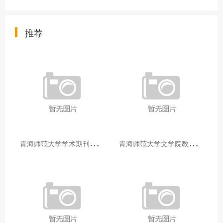
推荐
青
海师范大学学术期刊两个专栏入选2025年青海省期刊重点专栏
青
海师范大学文学院教师赴山东省相关高校和学术机构交流学习