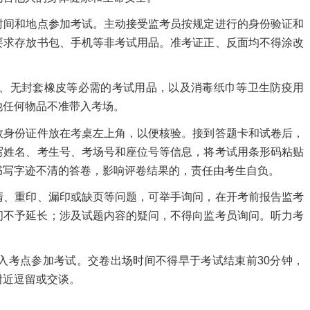
间和地点参加考试。主动接受监考员按规定进行的身份验证和
要求存放书包、手机等非考试用品。准考证正、反面均不得涂改
、无封套橡皮等必需的考试用品，以及消毒纸巾等卫生防疫用
他任何物品不准带入考场。
身份证件放在考桌左上角，以便核验。接到答题卡和试卷后，
写姓名、考生号、考场号和座位号等信息，将考试用条形码粘贴
书写字迹不清的答卷，影响评卷结果的，责任由考生自负。
、重印、漏印或缺页等问题，可举手询问，在开考前报告监考
间不予延长；涉及试题内容的疑问，不得向监考员询问。听力考
考点参加考试。交卷出场时间不得早于考试结束前30分钟，
附近逗留或交谈。