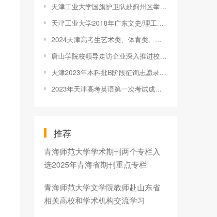
天津工业大学国旗护卫队赴蓟州区举行“礼敬国旗，爱我中华”国防
天津工业大学2018年广东文史/理工各批次专业录取分数线
2024天津高考生艺术类、体育类、普通类提前本科等批投档分数线
唐山学院校领导走访企业深入推进校企合作
天津2023年本科批B阶段征询志愿录取最低分
2023年天津高考英语第一次考试成绩查询官网入口：www.zhaokao.net
推荐
青海师范大学学术期刊两个专栏入
选2025年青海省期刊重点专栏
青海师范大学文学院教师赴山东省
相关高校和学术机构交流学习