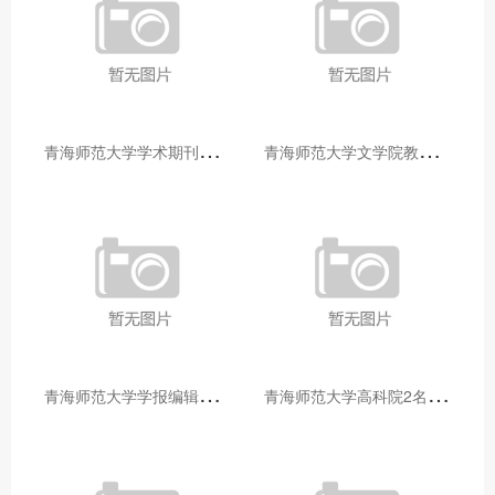
青
海师范大学学术期刊两个专栏入选2025年青海省期刊重点专栏
青
海师范大学文学院教师赴山东省相关高校和学术机构交流学习
青
海师范大学学报编辑部赴大通县城关镇上毛佰胜村开展帮扶慰问活动
青
海师范大学高科院2名专家当选中国科学院院士