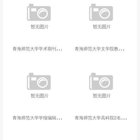
青
海师范大学学术期刊两个专栏入选2025年青海省期刊重点专栏
青
海师范大学文学院教师赴山东省相关高校和学术机构交流学习
青
海师范大学学报编辑部赴大通县城关镇上毛佰胜村开展帮扶慰问活动
青
海师范大学高科院2名专家当选中国科学院院士