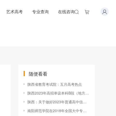
艺术高考
专业查询
在线咨询
随便看看
陕西省教育考试院：五月高考热点
陕西2023年高招单设本科B段（地方专项计划）投档统计表
陕西：关于做好2023年普通高中信息技术科目学业水平考试工作的通知
南阳师范学院在2018年全国大中专学生“千校千项”活动中喜获佳绩