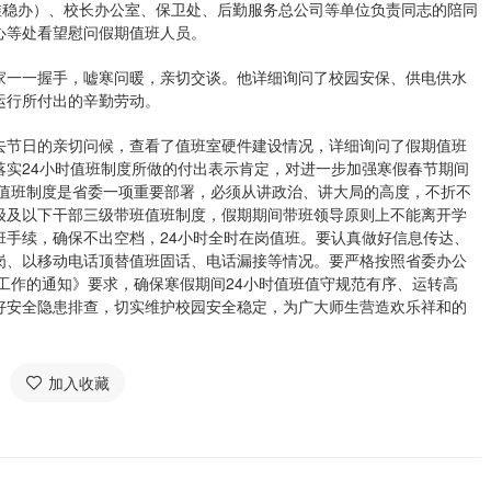
维稳办）、校长办公室、保卫处、后勤服务总公司等单位负责同志的陪同
心等处看望慰问假期值班人员。
家一一握手，嘘寒问暖，亲切交谈。他详细询问了校园安保、供电供水
运行所付出的辛勤劳动。
去节日的亲切问候，查看了值班室硬件建设情况，详细询问了假期值班
落实24小时值班制度所做的付出表示肯定，对进一步加强寒假春节期间
时值班制度是省委一项重要部署，必须从讲政治、讲大局的高度，不折不
级及以下干部三级带班值班制度，假期期间带班领导原则上不能离开学
班手续，确保不出空档，24小时全时在岗值班。要认真做好信息传达、
岗、以移动电话顶替值班固话、电话漏接等情况。要严格按照省委办公
守工作的通知》要求，确保寒假期间24小时值班值守规范有序、运转高
好安全隐患排查，切实维护校园安全稳定，为广大师生营造欢乐祥和的
加入收藏