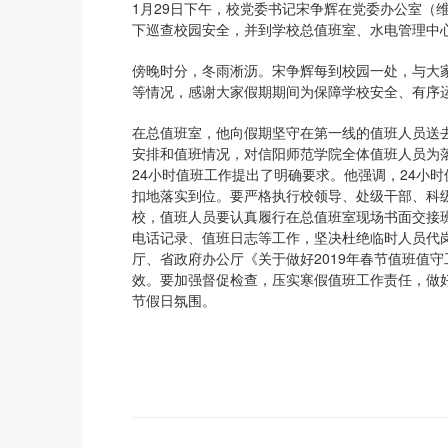
1月29日下午，校党委书记宋争辉在党委办公室（
下巡查校园安全，并到学校总值班室、水电管理中
傍晚时分，冬雨淅沥。宋争辉每到校园一处，与大
等情况，感谢大家假期期间为保障学校安全、有序
在总值班室，他向假期坚守在第一线的值班人员送
安排和值班情况，对信阳师范学院全体值班人员为
24小时值班工作提出了明确要求。他强调，24小
扣地落实到位。要严格执行校领导、处级干部、科
校，值班人员要认真履行在总值班室现场书面交接
电话记录、值班日志等工作，坚决杜绝临时人员代
厅、省政府办公厅《关于做好2019年春节值班值
效。要加强督促检查，压实寒假值班工作责任，做
节假日氛围。