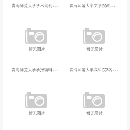
青
海师范大学学术期刊两个专栏入选2025年青海省期刊重点专栏
青
海师范大学文学院教师赴山东省相关高校和学术机构交流学习
青
海师范大学学报编辑部赴大通县城关镇上毛佰胜村开展帮扶慰问活动
青
海师范大学高科院2名专家当选中国科学院院士