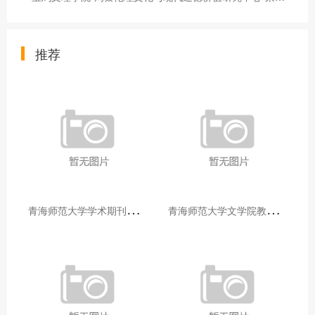
推荐
青
海师范大学学术期刊两个专栏入选2025年青海省期刊重点专栏
青
海师范大学文学院教师赴山东省相关高校和学术机构交流学习