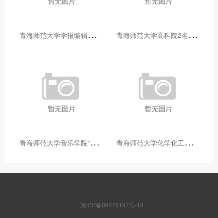
青
海师范大学学报编辑部赴大通县城关镇上毛佰胜村开展帮扶慰问活动
青
海师范大学高科院2名专家当选中国科学院院士
青
海师范大学音乐学院“青舞华章”本科舞蹈专业中期汇报圆满落幕
青
海师范大学化学化工学院开展铸牢中华民族共同体意识大讲堂活动
京ICP备09079197号-18