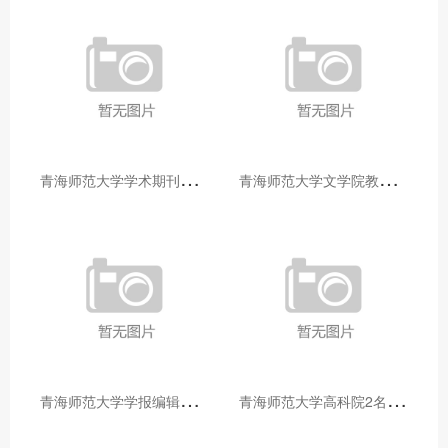
青
海师范大学学术期刊两个专栏入选2025年青海省期刊重点专栏
青
海师范大学文学院教师赴山东省相关高校和学术机构交流学习
青
海师范大学学报编辑部赴大通县城关镇上毛佰胜村开展帮扶慰问活动
青
海师范大学高科院2名专家当选中国科学院院士