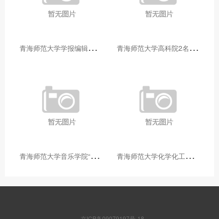
青
海师范大学学报编辑部赴大通县城关镇上毛佰胜村开展帮扶慰问活动
青
海师范大学高科院2名专家当选中国科学院院士
青
海师范大学音乐学院“青舞华章”本科舞蹈专业中期汇报圆满落幕
青
海师范大学化学化工学院开展铸牢中华民族共同体意识大讲堂活动
京ICP备09079197号-18