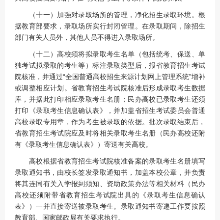
（十一）加强对录取场所的管理，净化招生录取环境。根
据教育部要求，录取场所实行封闭管理。在录取期间，除招生
部门有关人员外，其他人员不得进入录取场所。
（十二）高校须将拟录取考生名单（包括统考、保送、单
独考试拟录取的考生等）标注录取类型后，报省教育招生考试
院核准，并通过“全国普通高校招生来源计划网上管理系统”增补
或调整相应计划。省教育招生考试院核准后形成录取考生数据
库，并据此打印相应录取考生名册；民办高校已录取考生还须
打印《录取考生信息确认表》，并加盖省招生考试委员会普通
高校录取专用章，作为考生被录取的依据。批次录取结束后，
省教育招生考试院应及时将相关录取考生名册（民办高校还附
有《录取考生信息确认表》）寄送有关高校。
高校根据省教育招生考试院核准备案的录取考生名册填写
录取通知书，由校长签发录取通知书，加盖本校公章，并负责
将其连同有关入学报到须知、资助政策办法等相关材料（民办
高校还须附带省教育招生考试院出具的《录取考生信息确认
表》）一并直接寄送被录取考生。录取通知书寄递工作要按照
教育部、国家邮政局有关要求执行。