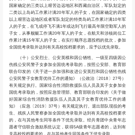
国家确定的三类以上艰苦边远地区和西藏自治区，军队划定的
二类以上岛屿工作累计满20年军人的子女，在国家确定的四类
以上艰苦边远地区或者军队划定的特类岛屿工作累计满10年军
人的子女，在飞或停飞不满1年或达到飞行最高年限空勤军人的
子女，从事舰艇工作满20年军人的子女，在航天和涉核岗位工
作累计满15年军人的子女，在实行顺序志愿投档的批次，参加
全国统考录取并达到有关高校投档要求的，应予以优先录取。
（十）公安烈士、公安英模和因公牺牲、一级至四级因公
伤残公安民警子女参加全国统考录取的，按照公安部、教育部
联合印发的《关于进一步加强和改进公安英烈和因公牺牲伤残
公安民警子女教育优待工作的通知》（公政治〔2018〕27号）
有关规定执行。国家综合性消防救援队伍人员及其子女参加全
国统考录取的，按照应急管理部、教育部联合印发的《关于做
好国家综合性消防救援队伍人员及其子女教育优待工作的通
知》（应急〔2019〕37号）有关规定执行。退出部队现役的考
生、残疾人民警察参加全国统考录取并达到有关高校投档要求
的，在与其他考生同等条件下优先录取。经共青团中央青年志
愿者守信联合激励系统认定，获得5A级青年志愿者的，达到有
关高校投档要求的，在与其他考生同等条件下优先录取。