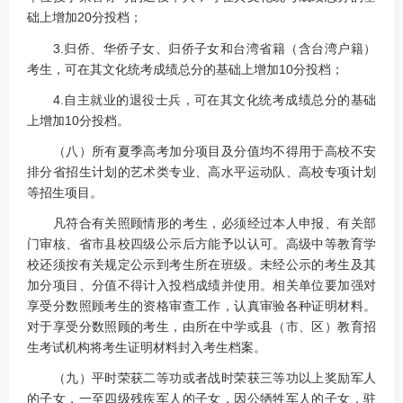
础上增加20分投档；
3.归侨、华侨子女、归侨子女和台湾省籍（含台湾户籍）
考生，可在其文化统考成绩总分的基础上增加10分投档；
4.自主就业的退役士兵，可在其文化统考成绩总分的基础
上增加10分投档。
（八）所有夏季高考加分项目及分值均不得用于高校不安
排分省招生计划的艺术类专业、高水平运动队、高校专项计划
等招生项目。
凡符合有关照顾情形的考生，必须经过本人申报、有关部
门审核、省市县校四级公示后方能予以认可。高级中等教育学
校还须按有关规定公示到考生所在班级。未经公示的考生及其
加分项目、分值不得计入投档成绩并使用。相关单位要加强对
享受分数照顾考生的资格审查工作，认真审验各种证明材料。
对于享受分数照顾的考生，由所在中学或县（市、区）教育招
生考试机构将考生证明材料封入考生档案。
（九）平时荣获二等功或者战时荣获三等功以上奖励军人
的子女，一至四级残疾军人的子女，因公牺牲军人的子女，驻