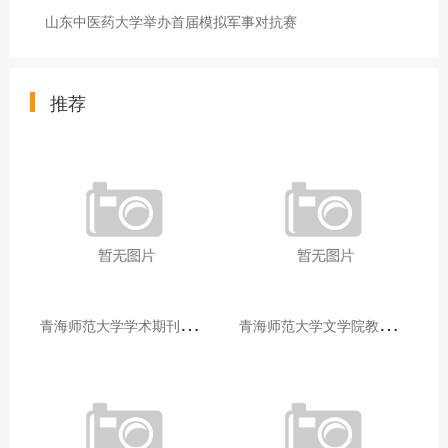
山东中医药大学举办首届模拟军事对抗赛
推荐
青
海师范大学学术期刊两个专栏入选2025年青海省期刊重点专栏
青
海师范大学文学院教师赴山东省相关高校和学术机构交流学习