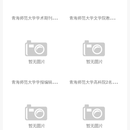
青
海师范大学学术期刊两个专栏入选2025年青海省期刊重点专栏
青
海师范大学文学院教师赴山东省相关高校和学术机构交流学习
青
海师范大学学报编辑部赴大通县城关镇上毛佰胜村开展帮扶慰问活动
青
海师范大学高科院2名专家当选中国科学院院士