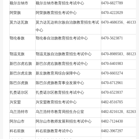
额尔古纳市
额尔古纳市教育招生考试中心
0470-6827789
阿荣旗
阿荣旗教育招生考试中心
0470-4222029
莫力达瓦旗
莫力达瓦达斡尔族自治旗教育招生考试
0470-4686356、461330
中心
鄂伦春旗
鄂伦春自治旗教育招生考试中心
0470-5623871
鄂温克旗
鄂温克族自治旗教育招生考试中心
0470-8989583、881231
新巴尔虎右旗
新巴尔虎右旗教育招生考试中心
0470-6401983
新巴尔虎左旗
新左旗教育局综合保障中心
0470-6603274
陈巴尔虎旗
陈巴尔虎旗教育事业发展中心
0470-6712961
扎赉诺尔区
扎赉诺尔区教育招生考试中心
0470-6523937
兴安盟
兴安盟教育招生考试中心
0482-8516705
乌兰浩特市
乌兰浩特市教育局招生办公室
0482-8216128、822635
阿尔山市
阿尔山市教师发展和招生考试中心
0482-7124430
科右前旗
科右前旗教育考试中心
0482-3967297