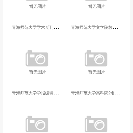
青
海师范大学学术期刊两个专栏入选2025年青海省期刊重点专栏
青
海师范大学文学院教师赴山东省相关高校和学术机构交流学习
青
海师范大学学报编辑部赴大通县城关镇上毛佰胜村开展帮扶慰问活动
青
海师范大学高科院2名专家当选中国科学院院士