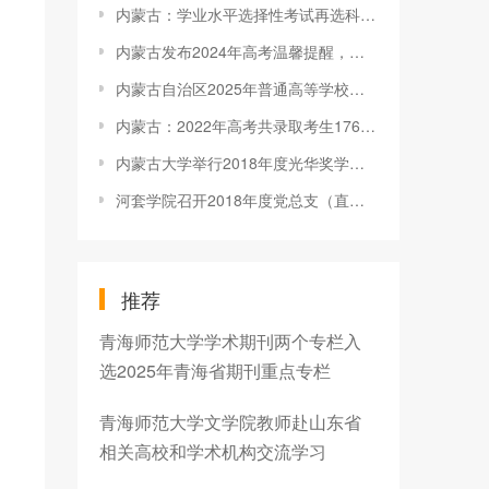
内蒙古：学业水平选择性考试再选科目等级转换分数办法发布
内蒙古发布2024年高考温馨提醒，高考着装上有什么要求？
内蒙古自治区2025年普通高等学校招生体育类专业统一考试各盟市考生考试时间安排公告
内蒙古：2022年高考共录取考生176981人
内蒙古大学举行2018年度光华奖学金颁奖仪式
河套学院召开2018年度党总支（直属支部）书记抓党建述职评议大会
推荐
青海师范大学学术期刊两个专栏入
选2025年青海省期刊重点专栏
青海师范大学文学院教师赴山东省
相关高校和学术机构交流学习