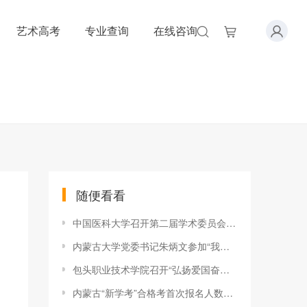
艺术高考
专业查询
在线咨询
随便看看
中国医科大学召开第二届学术委员会第八次会议
内蒙古大学党委书记朱炳文参加“我的肩膀——能挑多重的担子”
包头职业技术学院召开“弘扬爱国奋斗精神、建功立业新时代”活动
内蒙古“新学考”合格考首次报名人数共计155476人