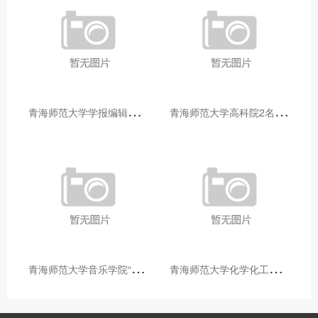
青
海师范大学学报编辑部赴大通县城关镇上毛佰胜村开展帮扶慰问活动
青
海师范大学高科院2名专家当选中国科学院院士
青
海师范大学音乐学院“青舞华章”本科舞蹈专业中期汇报圆满落幕
青
海师范大学化学化工学院开展铸牢中华民族共同体意识大讲堂活动