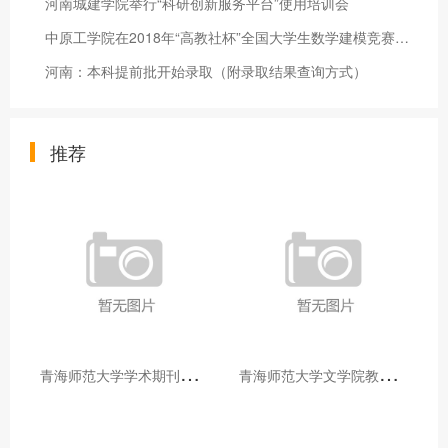
河南城建学院举行“科研创新服务平台”使用培训会
中原工学院在2018年“高教社杯”全国大学生数学建模竞赛中取得优
河南：本科提前批开始录取（附录取结果查询方式）
推荐
青
海师范大学学术期刊两个专栏入选2025年青海省期刊重点专栏
青
海师范大学文学院教师赴山东省相关高校和学术机构交流学习