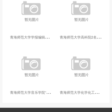
青
海师范大学学报编辑部赴大通县城关镇上毛佰胜村开展帮扶慰问活动
青
海师范大学高科院2名专家当选中国科学院院士
青
海师范大学音乐学院“青舞华章”本科舞蹈专业中期汇报圆满落幕
青
海师范大学化学化工学院开展铸牢中华民族共同体意识大讲堂活动