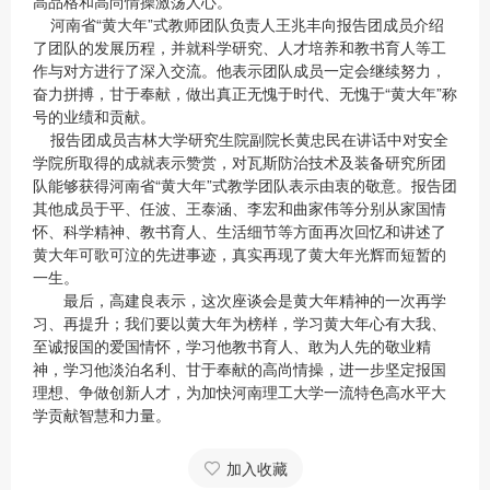
高品格和高尚情操激荡人心。
河南省“黄大年”式教师团队负责人王兆丰向报告团成员介绍
了团队的发展历程，并就科学研究、人才培养和教书育人等工
作与对方进行了深入交流。他表示团队成员一定会继续努力，
奋力拼搏，甘于奉献，做出真正无愧于时代、无愧于“黄大年”称
号的业绩和贡献。
报告团成员吉林大学研究生院副院长黄忠民在讲话中对安全
学院所取得的成就表示赞赏，对瓦斯防治技术及装备研究所团
队能够获得河南省“黄大年”式教学团队表示由衷的敬意。报告团
其他成员于平、任波、王泰涵、李宏和曲家伟等分别从家国情
怀、科学精神、教书育人、生活细节等方面再次回忆和讲述了
黄大年可歌可泣的先进事迹，真实再现了黄大年光辉而短暂的
一生。
最后，高建良表示，这次座谈会是黄大年精神的一次再学
习、再提升；我们要以黄大年为榜样，学习黄大年心有大我、
至诚报国的爱国情怀，学习他教书育人、敢为人先的敬业精
神，学习他淡泊名利、甘于奉献的高尚情操，进一步坚定报国
理想、争做创新人才，为加快河南理工大学一流特色高水平大
学贡献智慧和力量。
加入收藏