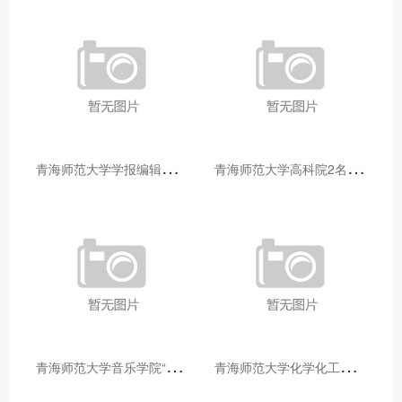
青
海师范大学学报编辑部赴大通县城关镇上毛佰胜村开展帮扶慰问活动
青
海师范大学高科院2名专家当选中国科学院院士
青
海师范大学音乐学院“青舞华章”本科舞蹈专业中期汇报圆满落幕
青
海师范大学化学化工学院开展铸牢中华民族共同体意识大讲堂活动