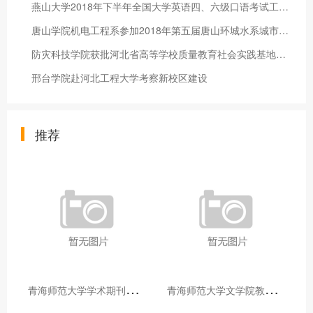
燕山大学2018年下半年全国大学英语四、六级口语考试工作圆满完成
唐山学院机电工程系参加2018年第五届唐山环城水系城市徒步大会
防灾科技学院获批河北省高等学校质量教育社会实践基地建设项目
邢台学院赴河北工程大学考察新校区建设
推荐
青
海师范大学学术期刊两个专栏入选2025年青海省期刊重点专栏
青
海师范大学文学院教师赴山东省相关高校和学术机构交流学习