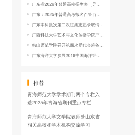
广东省2026年普通高校招生表（导）演类（服装表演方向）专业省统考温馨提示
广东：2025年普通高考报名百答百问(五)
广东本科批次第二次征集志愿录取情况今日起可陆续查询
广西科技大学艺术与文化传播学院严康教师的作品入围2018年中国优
韩山师范学院召开第四次党代会筹备工作会议
广东海洋大学参展2018中国海洋经济博览会引关注
推荐
青海师范大学学术期刊两个专栏入
选2025年青海省期刊重点专栏
青海师范大学文学院教师赴山东省
相关高校和学术机构交流学习