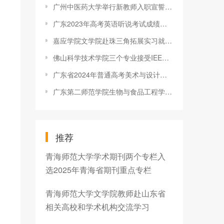
广州中医药大学举行新教师入职宣誓仪式暨师德教育第一课活动
广东2023年高考英语听说考试成绩查询方式
嘉应学院文学院赴珠三角拓展实习就业渠道
佛山科学技术学院三个专业接受IEET工程教育认证专家实地访评
广东省2024年普通高考美术与设计类、书法类和表（导）演类（服装表演方向）专业省统考成绩公布方式
广东第二师范学院生物与食品工程学院举办“湿地生态修复”科普专
推荐
青海师范大学学术期刊两个专栏入
选2025年青海省期刊重点专栏
青海师范大学文学院教师赴山东省
相关高校和学术机构交流学习