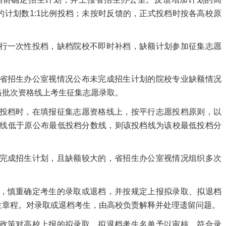
计划数1:1比例投档；未按时反馈的，正式投档时按各高校原
行一次性投档，缺档院校不即时补档，缺额计划参加征集志愿
省招生办公室视情况公布未完成招生计划的院校专业缺额情况
当批次资格线上考生征集志愿录取。
投档时，在填报征集志愿资格线上，按平行志愿投档原则，以
档线低于原公布最低投档分数线，则该投档线为该校最低投档分
完成招生计划，且缺额较大的，省招生办公室视情况组织多次
，慎重确定考生的录取或退档，并按规定上报拟录取、拟退档
生章程。对录取或退档考生，由高校负责解释并处理遗留问题。
政策对高校上报的拟录取、拟退档考生名单予以审核，符合录