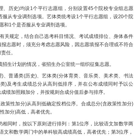
、历史)均设1个平行志愿组，分别设置45个院校专业组志愿
否服从专业调剂选项。艺体类统考设1个平行志愿组，设20个院
愿和1个是否服从专业调剂选项。
有关规定，结合自己选考科目情况、考试成绩排位、身体条件
填报志愿时，须充分考虑志愿风险，因志愿填报不合理或不符合
担责任。
成招生计划的情
况，省招生办公室统一组织征集志愿。
、普通类(历史)、艺体类(分体育类、音乐类、美术类、书法
类)及考生成绩总分从高到低排序，
并在公布成绩同时予以公
总成绩加照顾加分，并按规则合成分值后参与排序。
策性加分)从高到低确定投档位序。合成总分(含政策性加分)
政策性加分)高低，高者优先。
分)仍相同时，按以下原则进行排列：第1位序，比较语文加数学两
语文和数学两门中的单科较高成绩高低，高者优先；第3位序，