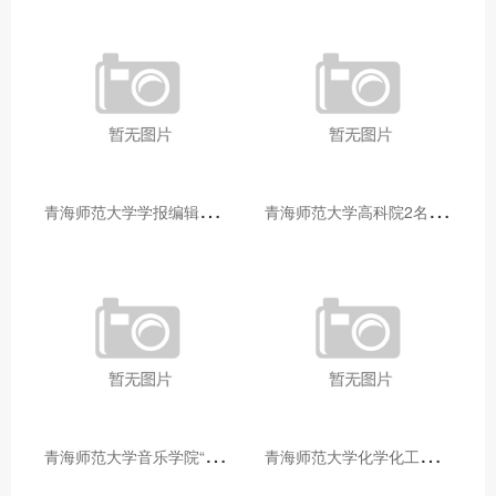
青
海师范大学学报编辑部赴大通县城关镇上毛佰胜村开展帮扶慰问活动
青
海师范大学高科院2名专家当选中国科学院院士
青
海师范大学音乐学院“青舞华章”本科舞蹈专业中期汇报圆满落幕
青
海师范大学化学化工学院开展铸牢中华民族共同体意识大讲堂活动