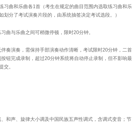
习曲和乐曲各1首（考生在规定的曲目范围内选取练习曲和乐
目如划分了考试演奏片段的，由系统抽签决定考试选段。）
曲与乐曲之间可稍微停顿，限时20分钟。
奏演奏，需保持手部演奏动作清晰，考试限时20分钟，二首
按钮完成录制，超过20分钟系统将自动停止录制，但不影响最
提交。
、和声、旋律大小调及中国民族五声性调式，含调式变音；节
。