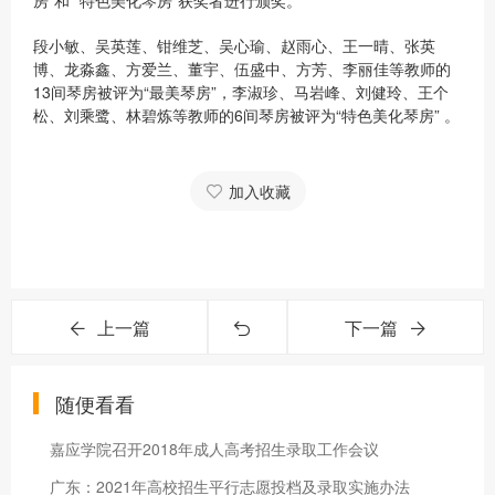
房”和 “特色美化琴房”获奖者进行颁奖。
段小敏、吴英莲、钳维芝、吴心瑜、赵雨心、王一晴、张英
博、龙淼鑫、方爱兰、董宇、伍盛中、方芳、李丽佳等教师的
13间琴房被评为“最美琴房”，李淑珍、马岩峰、刘健玲、王个
松、刘乘鹭、林碧炼等教师的6间琴房被评为“特色美化琴房” 。
加入收藏
上一篇
下一篇
随便看看
嘉应学院召开2018年成人高考招生录取工作会议
广东：2021年高校招生平行志愿投档及录取实施办法