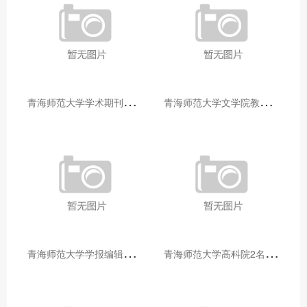
青
海师范大学学术期刊两个专栏入选2025年青海省期刊重点专栏
青
海师范大学文学院教师赴山东省相关高校和学术机构交流学习
青
海师范大学学报编辑部赴大通县城关镇上毛佰胜村开展帮扶慰问活动
青
海师范大学高科院2名专家当选中国科学院院士