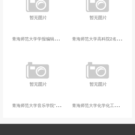
青
海师范大学学报编辑部赴大通县城关镇上毛佰胜村开展帮扶慰问活动
青
海师范大学高科院2名专家当选中国科学院院士
青
海师范大学音乐学院“青舞华章”本科舞蹈专业中期汇报圆满落幕
青
海师范大学化学化工学院开展铸牢中华民族共同体意识大讲堂活动