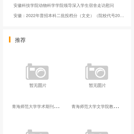
安徽科技学院动物科学学院领导深入学生宿舍走访慰问
安徽：2022年普招本科二批投档分（文史）（院校代号2050-2999）公布
推荐
青
海师范大学学术期刊两个专栏入选2025年青海省期刊重点专栏
青
海师范大学文学院教师赴山东省相关高校和学术机构交流学习