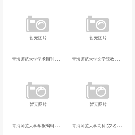
青
海师范大学学术期刊两个专栏入选2025年青海省期刊重点专栏
青
海师范大学文学院教师赴山东省相关高校和学术机构交流学习
青
海师范大学学报编辑部赴大通县城关镇上毛佰胜村开展帮扶慰问活动
青
海师范大学高科院2名专家当选中国科学院院士