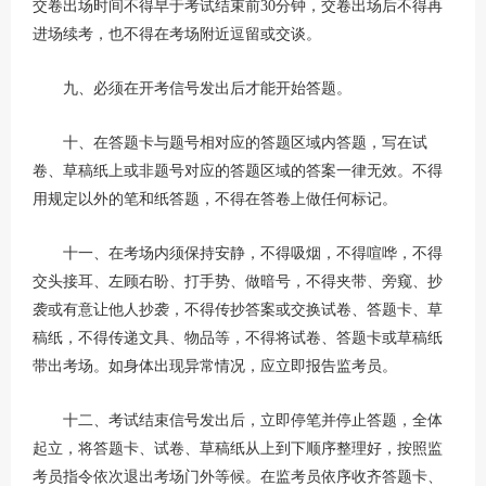
交卷出场时间不得早于考试结束前30分钟，交卷出场后不得再
进场续考，也不得在考场附近逗留或交谈。
九、必须在开考信号发出后才能开始答题。
十、在答题卡与题号相对应的答题区域内答题，写在试
卷、草稿纸上或非题号对应的答题区域的答案一律无效。不得
用规定以外的笔和纸答题，不得在答卷上做任何标记。
十一、在考场内须保持安静，不得吸烟，不得喧哗，不得
交头接耳、左顾右盼、打手势、做暗号，不得夹带、旁窥、抄
袭或有意让他人抄袭，不得传抄答案或交换试卷、答题卡、草
稿纸，不得传递文具、物品等，不得将试卷、答题卡或草稿纸
带出考场。如身体出现异常情况，应立即报告监考员。
十二、考试结束信号发出后，立即停笔并停止答题，全体
起立，将答题卡、试卷、草稿纸从上到下顺序整理好，按照监
考员指令依次退出考场门外等候。在监考员依序收齐答题卡、