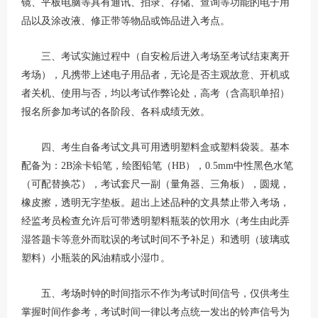
镜、平板电脑等具有通讯、拍录、存储、查询等功能的电子用
品以及涂改液、修正带等物品或饰品进入考点。
三、考试实施过程中（自安检后进入考场至考试结束离开
考场），凡携带上述电子用品者，无论是否主观故意、开机或
者关机、使用与否，均以考试作弊论处，高考（含高职单招）
报名所参加考试的各阶段、各科成绩无效。
四、考生自备考试文具可用透明塑料盒或塑料袋装。基本
配备为：2B涂卡铅笔，绘图铅笔（HB），0.5mm中性黑色水笔
（可配替换芯），考试套尺一副（量角器、三角板），圆规，
橡皮擦，透明无字垫板。超出上述品种的文具禁止带入考场，
经监考员检查允许后可带透明塑料瓶装的饮用水（考生由此弄
湿答题卡等意外而耽误的考试时间不予补足）和透明（玻璃或
塑料）小瓶装的风油精或小湿巾。
五、考场时钟的时间指示不作为考试时间信号，仅供考生
掌握时间作参考，考试时间一律以考点统一发出的铃声信号为