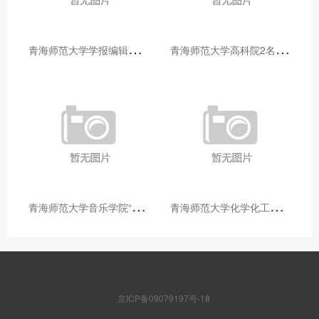
青
海师范大学学报编辑部赴大通县城关镇上毛佰胜村开展帮扶慰问活动
青
海师范大学高科院2名专家当选中国科学院院士
青
海师范大学音乐学院“青舞华章”本科舞蹈专业中期汇报圆满落幕
青
海师范大学化学化工学院开展铸牢中华民族共同体意识大讲堂活动
京ICP备09079197号-18