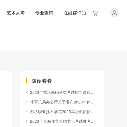
艺术高考
专业查询
在线咨询
随便看看
2023年重庆高职分类考试招生录取信息表 普通类（专本贯通批）
体育总局办公厅关于发布2023年体育单招考生指南的通告
廊坊职业技术学院2025高职单招招生简章
2023年青海体育单招文化考试准考证打印官网入口：www.ydyeducation.com