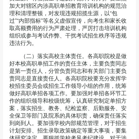
加大对辖区内涉高职单招教育培训机构的规范治
理和清理整顿，对发现违规招揽生源，以“包
过”“内部指标”等名义虚假宣传，向考生和家长收
取高额费用的行为严肃处理，严厉打击培训机构
组织或参与考试作弊、干扰考试招生秩序等违规
违法行为。
（二）落实高校主体责任。各高职院校是做
好本校高职单招工作的责任主体，主要负责同志
是第一责任人，分管负责同志和有关部门主要负
责同志是直接责任人。各高职院校要充分发挥学
校招生委员会或招生工作领导小组的作用，统筹
做好高职单招各项工作。要加强对单招各环节工
作的组织领导和校级统筹，认真研究制定单招方
案，落实招生、教务、纪检监察、后勤服务、安
全保卫等部门及院系的具体职责，确保责任落实
到岗到人。要加强学校内部规范管理，对于招生
计划安排、招生录取政策确定等重大事项，要集
体研究决定。要狠抓学校考风考纪建设，对于涉