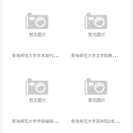
青
海师范大学学术期刊两个专栏入选2025年青海省期刊重点专栏
青
海师范大学文学院教师赴山东省相关高校和学术机构交流学习
青
海师范大学学报编辑部赴大通县城关镇上毛佰胜村开展帮扶慰问活动
青
海师范大学高科院2名专家当选中国科学院院士