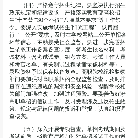
（四）严格遵守招生纪律。要坚决执行招生
政策规定和纪律要求，严格落实教育部高校招
生“十严禁”“30个不得”“八项基本要求”等工作禁
令。要深入实施考试招生“阳光工程”，认真履
行 “十公开”要求，及时在学校网站上公开单招各
环节信息，主动接受社会监督。要进一步完善招
生录取工作备案备查制度，将考生报名材料、考
试材料（含考试试卷、组考方案、考试工作人员
和考官名单、有关测试过程录音录像材料等）、
录取资料予以保存以备复查。高职院校纪检监察
部门要加强对高职单招的全程监督检查，及时排
查存在违纪违规的漏洞和安全风险，提醒学校相
关部门加强整改，加强过程预警。要妥善做好涉
高职单招的信访工作，及时受理涉及违反招生政
策、规定与纪律问题的投诉和举报，认真组织调
查核实。
（五）深入开展专项督查。单招考试期间及
考试前后，省教育厅将加强对单招考试工作的巡