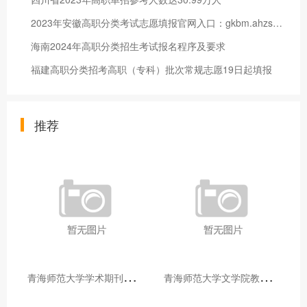
2023年安徽高职分类考试志愿填报官网入口：gkbm.ahzsks.cn
海南2024年高职分类招生考试报名程序及要求
福建高职分类招考高职（专科）批次常规志愿19日起填报
推荐
青
海师范大学学术期刊两个专栏入选2025年青海省期刊重点专栏
青
海师范大学文学院教师赴山东省相关高校和学术机构交流学习