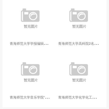
青
海师范大学学报编辑部赴大通县城关镇上毛佰胜村开展帮扶慰问活动
青
海师范大学高科院2名专家当选中国科学院院士
青
海师范大学音乐学院“青舞华章”本科舞蹈专业中期汇报圆满落幕
青
海师范大学化学化工学院开展铸牢中华民族共同体意识大讲堂活动