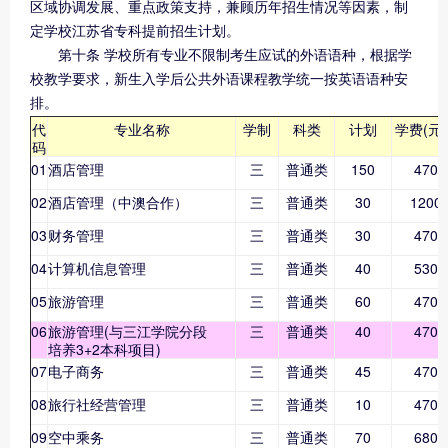
区域协调发展、重点政策支持，兼顾历年招生情况等因素，制
定学校江苏省专科提前招生计划。
第十条 学校所有专业不限制考生应试的外语语种，根据学
校教学要求，新生入学后公共外语课程教学统一按英语语种安
排。
代
专业名称
学制
科类
计划
学费(元/
码
01
酒店管理
三
普通类
150
4700
02
酒店管理（中澳合作）
三
普通类
30
1200
03
财务管理
三
普通类
30
4700
04
计算机信息管理
三
普通类
40
5300
05
旅游管理
三
普通类
60
4700
06
旅游管理(与三江学院分段
三
普通类
40
4700
培养3+2本科项目)
07
电子商务
三
普通类
45
4700
08
旅行社经营管理
三
普通类
10
4700
09
空中乘务
三
普通类
70
6800