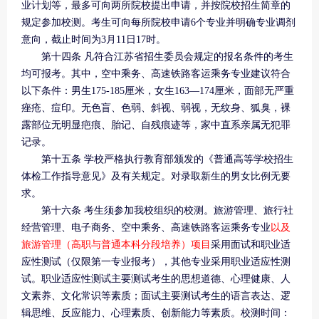
业计划等，最多可向两所院校提出申请，并按院校招生简章的
规定参加校测。考生可向每所院校申请6个专业并明确专业调剂
意向，截止时间为3月11日17时。
第十四条 凡符合江苏省招生委员会规定的报名条件的考生
均可报考。其中，空中乘务、高速铁路客运乘务专业建议符合
以下条件：男生175-185厘米，女生163—174厘米，面部无严重
痤疮、痘印。无色盲、色弱、斜视、弱视，无纹身、狐臭，裸
露部位无明显疤痕、胎记、自残痕迹等，家中直系亲属无犯罪
记录。
第十五条 学校严格执行教育部颁发的《普通高等学校招生
体检工作指导意见》及有关规定。对录取新生的男女比例无要
求。
第十六条 考生须参加我校组织的校测。旅游管理、旅行社
经营管理、电子商务、空中乘务、高速铁路客运乘务专业
以及
旅游管理（高职与普通本科分段培养）项目
采用面试和职业适
应性测试（仅限第一专业报考），其他专业采用职业适应性测
试。职业适应性测试主要测试考生的思想道德、心理健康、人
文素养、文化常识等素质；面试主要测试考生的语言表达、逻
辑思维、反应能力、心理素质、创新能力等素质。校测时间：