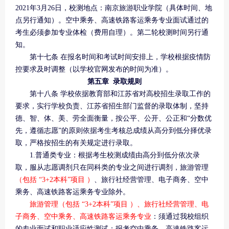
2021年3月26日，校测地点：南京旅游职业学院（具体时间、地
点另行通知）。空中乘务、高速铁路客运乘务专业面试通过的
考生必须参加专业体检（费用自理）。第二轮校测时间另行通
知。
第十七条 在报名时间和考试时间安排上，学校根据疫情防
控要求及时调整（以学校官网发布的时间为准）。
第五章 录取规则
第十八条 学校依据教育部和江苏省对高校招生录取工作的
要求，实行学校负责、江苏省招生部门监督的录取体制，坚持
德、智、体、美、劳全面衡量，按公平、公开、公正和“分数优
先，遵循志愿”的原则依据考生考核总成绩从高分到低分择优录
取，严格按招生的有关规定进行录取。
1.普通类专业：根据考生校测成绩由高分到低分依次录
取，服从志愿调剂只在同科类的专业之间进行调剂，旅游管理
（包括 “3+2本科”项目 ）
、旅行社经营管理、电子商务、空中
乘务、高速铁路客运乘务专业除外。
旅游管理（包括 “3+2本科”项目 ）、旅行社经营管理、电
子商务、空中乘务、高速铁路客运乘务专业
：须通过我校组织
的专业面试和职业适应性测试；报考空中乘务、高速铁路客运