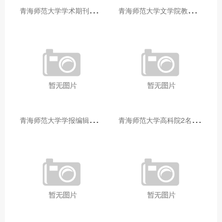
青
海师范大学学术期刊两个专栏入选2025年青海省期刊重点专栏
青
海师范大学文学院教师赴山东省相关高校和学术机构交流学习
青
海师范大学学报编辑部赴大通县城关镇上毛佰胜村开展帮扶慰问活动
青
海师范大学高科院2名专家当选中国科学院院士