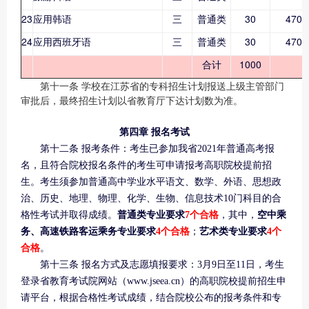
23
应用韩语
三
普通类
30
4700
24
应用西班牙语
三
普通类
30
4700
合计
1000
第十一条 学校在江苏省的专科招生计划报送上级主管部门
审批后，最终招生计划以省教育厅下达计划数为准。
第四章 报名考试
第十二条 报考条件：考生已参加我省2021年普通高考报
名，且符合院校报名条件的考生可申请报考高职院校提前招
生。考生须参加普通高中学业水平语文、数学、外语、思想政
治、历史、地理、物理、化学、生物、信息技术10门科目的合
格性考试并取得成绩。
普通类专业要求
7个合格
，其中，
空中乘
务、高速铁路客运乘务专业要求
4个合格
；
艺术类专业要求
4个
合格
。
第十三条 报名方式及志愿填报要求：3月9日至11日，考生
登录省教育考试院网站（www.jseea.cn）的高职院校提前招生申
请平台，根据合格性考试成绩，结合院校公布的报考条件和专