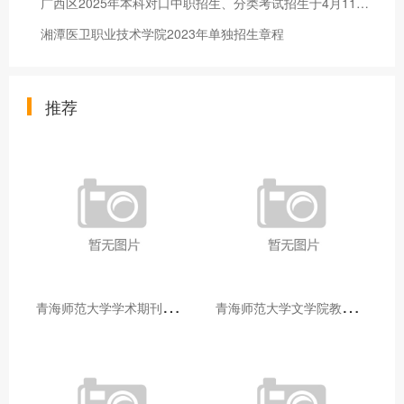
广西区2025年本科对口中职招生、分类考试招生于4月11日开始志愿填报
湘潭医卫职业技术学院2023年单独招生章程
推荐
青
海师范大学学术期刊两个专栏入选2025年青海省期刊重点专栏
青
海师范大学文学院教师赴山东省相关高校和学术机构交流学习