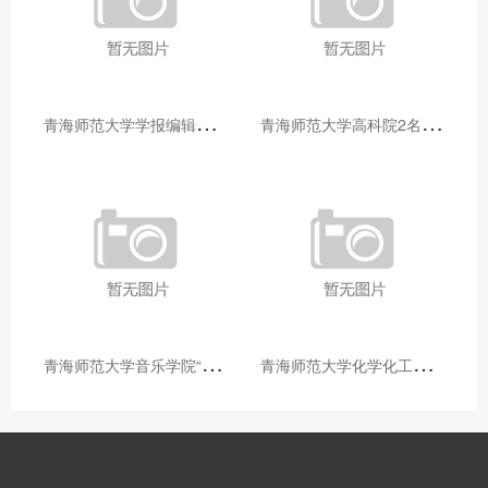
青
海师范大学学报编辑部赴大通县城关镇上毛佰胜村开展帮扶慰问活动
青
海师范大学高科院2名专家当选中国科学院院士
青
海师范大学音乐学院“青舞华章”本科舞蹈专业中期汇报圆满落幕
青
海师范大学化学化工学院开展铸牢中华民族共同体意识大讲堂活动